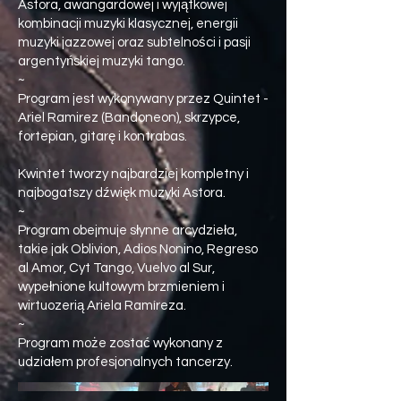
Astora, awangardowej i wyjątkowej
kombinacji muzyki klasycznej, energii
muzyki jazzowej oraz subtelności i pasji
argentyńskiej muzyki tango.
~
Program jest wykonywany przez Quintet -
Ariel Ramirez (Bandoneon), skrzypce,
fortepian, gitarę i kontrabas.
Kwintet tworzy najbardziej kompletny i
najbogatszy dźwięk muzyki Astora.
~
Program obejmuje słynne arcydzieła,
takie jak Oblivion, Adios Nonino, Regreso
al Amor, Cyt Tango, Vuelvo al Sur,
wypełnione kultowym brzmieniem i
wirtuozerią Ariela Ramíreza.
~
Program może zostać wykonany z
udziałem profesjonalnych tancerzy.