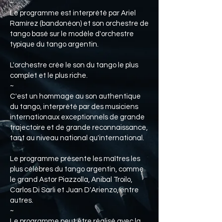
~
Le programme est interprété par Ariel
Ramírez (bandonéon) et son orchestre de
tango basé sur le modèle d'orchestre
typique du tango argentin.
L'orchestre crée le son du tango le plus
complet et le plus riche.
~
C'est un hommage au son authentique
du tango, interprété par des musiciens
internationaux exceptionnels de grande
trajectoire et de grande reconnaissance,
tant au niveau national qu'international.
Le programme présente les maîtres les
plus célèbres du tango argentin, comme
le grand Astor Piazzolla, Anibal Troilo,
Carlos Di Sarli et Juan D'Arienzo, entre
autres.
~
Le programme peut être réalisé avec la